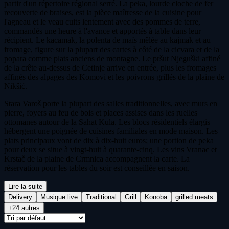
partir d'un répertoire régional serré. La peka, lourde cloche de fer
recouverte de braises, est la pièce maîtresse de la cuisine pour
l'agneau et le veau cuits lentement avec des pommes de terre,
commandés une heure à l'avance et apportés à table dans leur
récipient. Le kacamak, la polenta de maïs mêlée au kajmak et au
fromage, figure sur la plupart des cartes à côté de la cicvara et de la
popara comme plats anciens de montagne. Le pršut Njeguški affiné
de la crête au-dessus de Cetinje arrive en entrée, plus les fromages
affinés des alpages des Komovi et les poivrons grillés de la plaine de
Nikšić.
Stara Varoš porte la plupart des salles traditionnelles, avec murs en
pierre, foyers au feu de bois et places assises dans les ruelles
ottomanes autour de la Sahat Kula. Les blocs résidentiels élargis
hébergent une poignée de cuisines familiales en mode maison. Les
plats principaux vont de dix à dix-huit euros; une portion de peka
pour deux se situe à vingt-huit à quarante-cinq. Les vins Vranac et
Krstač de la plaine de Crmnica accompagnent la carte. La
réservation pour les tables du soir est conseillée en saison.
Lire la suite
Delivery
Musique live
Traditional
Grill
Konoba
grilled meats
+24 autres