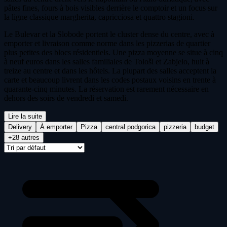
pâtes fines, fours à bois visibles derrière le comptoir et un focus sur
la ligne classique margherita, capricciosa et quattro stagioni.
Le Bulevar et la Slobode portent le cluster dense du centre, avec à
emporter et livraison comme norme dans les pizzerias de quartier
plus petites des blocs résidentiels. Une pizza moyenne se situe à cinq
à neuf euros dans les salles familiales de Tološi et Zabjelo, huit à
treize au centre et dans les hôtels. La plupart des salles acceptent la
carte et beaucoup livrent dans les codes postaux voisins en trente à
quarante-cinq minutes. La réservation est rarement nécessaire en
dehors des soirs de vendredi et samedi.
Lire la suite
Delivery
À emporter
Pizza
central podgorica
pizzeria
budget
+28 autres