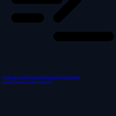
Toutes les catégories
Cafés
pizzerias
Restauration
rapide
Poisson
Traditional
family