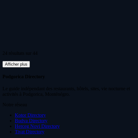
24 résultats sur 44
Afficher plus
Podgorica Directory
Le guide indépendant des restaurants, hôtels, sites, vie nocturne et
activités à Podgorica, Monténégro.
Notre réseau
Kotor Directory
Budva Directory
Herceg Novi Directory
Tivat Directory