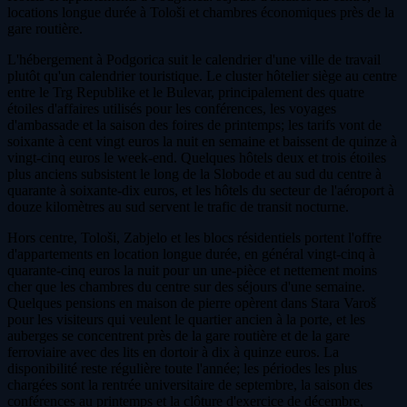
locations longue durée à Tološi et chambres économiques près de la
gare routière.
L'hébergement à Podgorica suit le calendrier d'une ville de travail
plutôt qu'un calendrier touristique. Le cluster hôtelier siège au centre
entre le Trg Republike et le Bulevar, principalement des quatre
étoiles d'affaires utilisés pour les conférences, les voyages
d'ambassade et la saison des foires de printemps; les tarifs vont de
soixante à cent vingt euros la nuit en semaine et baissent de quinze à
vingt-cinq euros le week-end. Quelques hôtels deux et trois étoiles
plus anciens subsistent le long de la Slobode et au sud du centre à
quarante à soixante-dix euros, et les hôtels du secteur de l'aéroport à
douze kilomètres au sud servent le trafic de transit nocturne.
Hors centre, Tološi, Zabjelo et les blocs résidentiels portent l'offre
d'appartements en location longue durée, en général vingt-cinq à
quarante-cinq euros la nuit pour un une-pièce et nettement moins
cher que les chambres du centre sur des séjours d'une semaine.
Quelques pensions en maison de pierre opèrent dans Stara Varoš
pour les visiteurs qui veulent le quartier ancien à la porte, et les
auberges se concentrent près de la gare routière et de la gare
ferroviaire avec des lits en dortoir à dix à quinze euros. La
disponibilité reste régulière toute l'année; les périodes les plus
chargées sont la rentrée universitaire de septembre, la saison des
conférences au printemps et la clôture d'exercice de décembre,