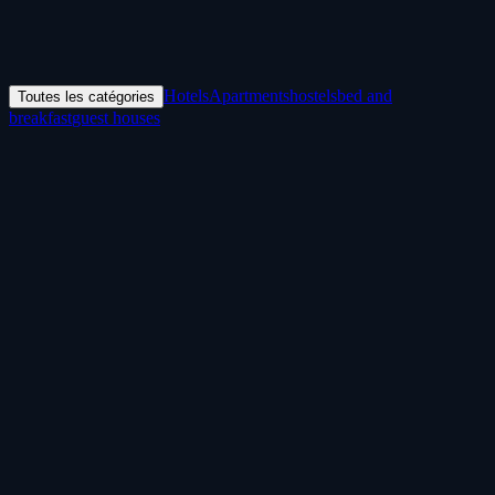
Hotels
Apartments
hostels
bed and
Toutes les catégories
breakfast
guest houses