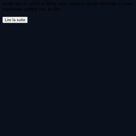
tandis que fin juillet et début août s'apaisent quand résidents et petits
exploitants partent vers la côte.
Lire la suite