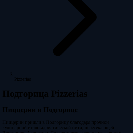
Pizzerias
Подгорица Pizzerias
Пиццерии в Подгорице
Пиццерии пришли в Подгорицу благодаря прочной
кулинарной итало-адриатической нити, пересекающей
Восточную Адриатику. Большинство залов центра тянет к