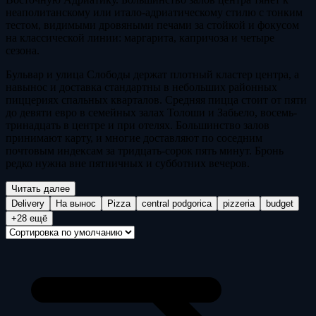
неаполитанскому или итало-адриатическому стилю с тонким
тестом, видимыми дровяными печами за стойкой и фокусом
на классической линии: маргарита, капричоза и четыре
сезона.
Бульвар и улица Слободы держат плотный кластер центра, а
навынос и доставка стандартны в небольших районных
пиццериях спальных кварталов. Средняя пицца стоит от пяти
до девяти евро в семейных залах Толоши и Забьело, восемь-
тринадцать в центре и при отелях. Большинство залов
принимают карту, и многие доставляют по соседним
почтовым индексам за тридцать-сорок пять минут. Бронь
редко нужна вне пятничных и субботних вечеров.
Читать далее
Delivery
На вынос
Pizza
central podgorica
pizzeria
budget
+28 ещё