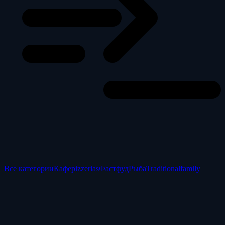
Все категории
Кафе
pizzerias
Фастфуд
Рыба
Traditional
family