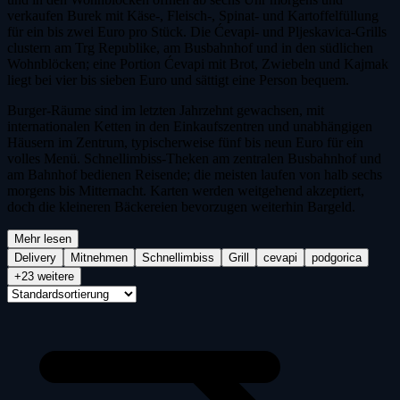
verkaufen Burek mit Käse-, Fleisch-, Spinat- und Kartoffelfüllung
für ein bis zwei Euro pro Stück. Die Ćevapi- und Pljeskavica-Grills
clustern am Trg Republike, am Busbahnhof und in den südlichen
Wohnblöcken; eine Portion Ćevapi mit Brot, Zwiebeln und Kajmak
liegt bei vier bis sieben Euro und sättigt eine Person bequem.
Burger-Räume sind im letzten Jahrzehnt gewachsen, mit
internationalen Ketten in den Einkaufszentren und unabhängigen
Häusern im Zentrum, typischerweise fünf bis neun Euro für ein
volles Menü. Schnellimbiss-Theken am zentralen Busbahnhof und
am Bahnhof bedienen Reisende; die meisten laufen von halb sechs
morgens bis Mitternacht. Karten werden weitgehend akzeptiert,
doch die kleineren Bäckereien bevorzugen weiterhin Bargeld.
Mehr lesen
Delivery
Mitnehmen
Schnellimbiss
Grill
cevapi
podgorica
+23 weitere