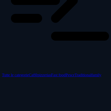
Tutte le categorie
Caffè
pizzerias
Fast food
Pesce
Traditional
family