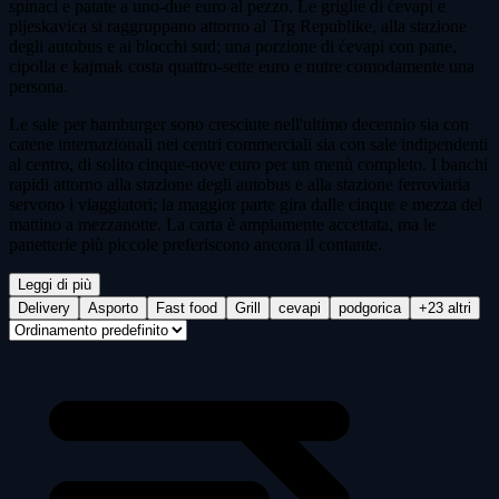
spinaci e patate a uno-due euro al pezzo. Le griglie di ćevapi e
pljeskavica si raggruppano attorno al Trg Republike, alla stazione
degli autobus e ai blocchi sud; una porzione di ćevapi con pane,
cipolla e kajmak costa quattro-sette euro e nutre comodamente una
persona.
Le sale per hamburger sono cresciute nell'ultimo decennio sia con
catene internazionali nei centri commerciali sia con sale indipendenti
al centro, di solito cinque-nove euro per un menù completo. I banchi
rapidi attorno alla stazione degli autobus e alla stazione ferroviaria
servono i viaggiatori; la maggior parte gira dalle cinque e mezza del
mattino a mezzanotte. La carta è ampiamente accettata, ma le
panetterie più piccole preferiscono ancora il contante.
Leggi di più
Delivery
Asporto
Fast food
Grill
cevapi
podgorica
+23 altri