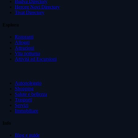
Budva Directory
Herceg Novi Directory
Tivat Directory
Esplora
Ristoranti
Alloggi
Attrazioni
Vita notturna
Attività ed Escursioni
Autonoleggio
Shopping
Salute e bellezza
Trasporti
Servizi
Immobiliare
Info
Blog e guide