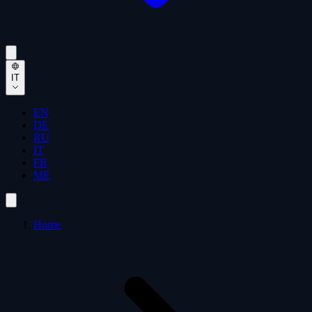
IT
EN
DE
RU
IT
FR
ME
Home