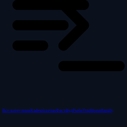
Все категории
Кафе
pizzerias
Фастфуд
Рыба
Traditional
family