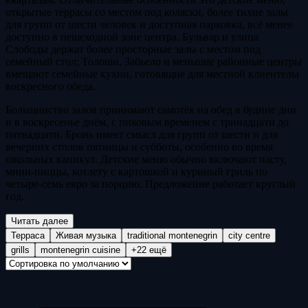
открытые террасы со местом под коляски, более тихие залы
для групп от шести человек и доступная парковка, всё менее
доступно в пешеходной зоне центра. Бульвар и улица
Слободы держат более просторные залы с местом под
семейный стол; Толоши, Забьело и меньшие районные центры
вмещают семейные кухни, готовящие для местной клиентелы
воскресного обеда.
Большинство залов принимают самотёк на обед в будние дни
и в воскресенье днём, с пиковым временем с тринадцати до
пятнадцати. Бронь имеет смысл для групп от шести и для
вечерних столов пятницы и субботы, особенно во время
школьных каникул. Детские меню обычно включают пасту,
мини-пиццы, котлету с картошкой и куриный гриль по
четыре-семь евро за порцию. Предложение работает круглый
год.
Читать далее
Терраса
Живая музыка
traditional montenegrin
city centre
grills
montenegrin cuisine
+22 ещё