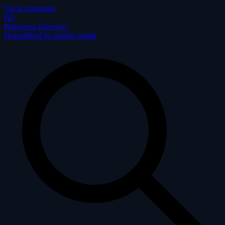
Vai al contenuto
P
D
Podgorica Directory
Home
Blog
Chi siamo
Contatti