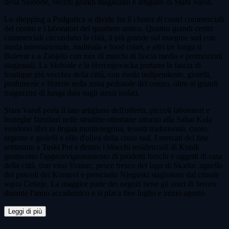
della Slobode, vecchi grandi magazzini e artigiani di Stara Varoš.
Lo shopping a Podgorica si divide fra il cluster di centri commerciali
del centro e i laboratori del quartiere antico. Quattro grandi centri
commerciali circondano la città, il più grande sul margine sud con
moda internazionale, multisala e food court, e altri tre lungo il
Bulevar e a Zabjelo con mix di marchi di fascia media e promozioni
stagionali. La Slobode e la Hercegovacka portano la fascia di
boutique più vecchia della città, con moda indipendente, gioielli,
profumerie e librerie nella zona pedonale del centro, oltre ai grandi
magazzini di lunga data sugli stessi isolati.
Stara Varoš porta il lato artigiano dell'offerta, piccoli laboratori e
botteghe familiari nelle stradine ottomane attorno alla Sahat Kula
vendono libri in lingua montenegrina, tessuti tradizionali, cuoio,
argento e gioielli e olio d'oliva della costa sud. I mercati del fine
settimana a Tuski Put e dentro i blocchi residenziali di Konik
gestiscono l'approvvigionamento di prodotti freschi e oggetti di casa
della città, con vino Vranac, pesce fresco del lago di Skadar, agnello
dei pascoli dei Komovi e prosciutto Njeguski stagionato dal crinale
sopra Cetinje. La maggior parte dei negozi tiene gli orari di lavoro
durante l'anno accademico e si placa fine luglio e inizio agosto.
Leggi di più