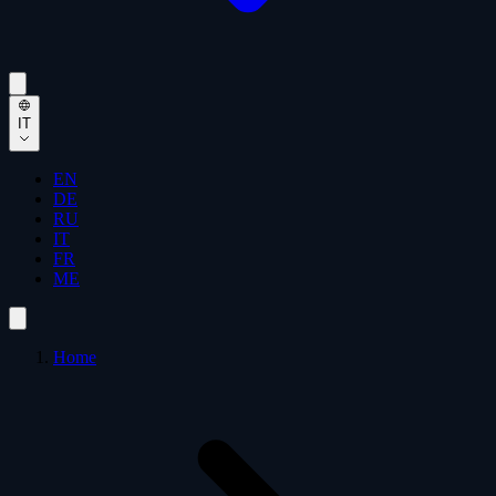
IT
EN
DE
RU
IT
FR
ME
Home