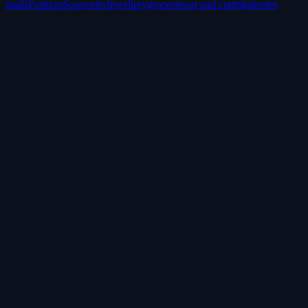
malls
Fashion
Souvenirs
Jewellery
groceries
art and crafts
bakeries