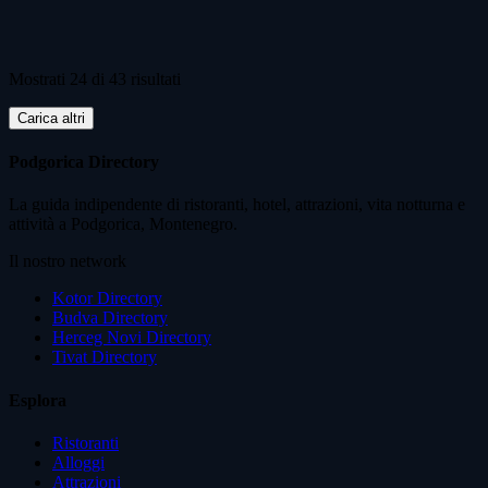
Mostrati 24 di 43 risultati
Carica altri
Podgorica Directory
La guida indipendente di ristoranti, hotel, attrazioni, vita notturna e
attività a Podgorica, Montenegro.
Il nostro network
Kotor Directory
Budva Directory
Herceg Novi Directory
Tivat Directory
Esplora
Ristoranti
Alloggi
Attrazioni