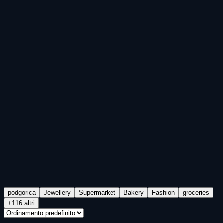
podgorica
Jewellery
Supermarket
Bakery
Fashion
groceries
+116 altri