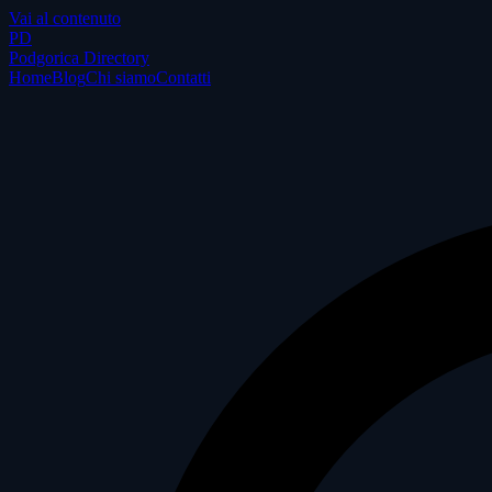
Vai al contenuto
P
D
Podgorica Directory
Home
Blog
Chi siamo
Contatti