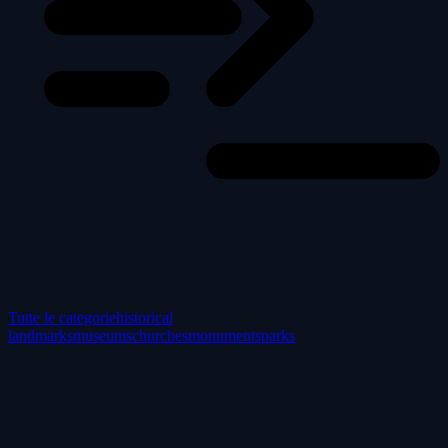
Tutte le categorie
historical
landmarks
museums
churches
monuments
parks