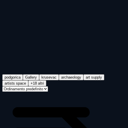
podgorica
Gallery
krusevac
archaeology
art supply
artists space
+18 altri