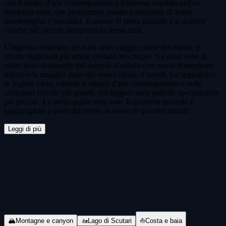
con il centro d'arte contemporanea a Krusevac ospitato nell'ex
residenza reale, che programma mostre a rotazione di artisti
montenegrini e balcanici. Il museo di storia naturale e le gallerie
civiche più piccole riempiono la stessa area.
L'ingresso costa uno-tre euro nella maggior parte dei musei; le
mostre stagionali più ampie costano tre-cinque. Gli orari sono di
solito nove-diciassette dal martedì al sabato con orario domenicale
ridotto e la maggior parte dei musei chiusa il lunedì. La segnaletica
in inglese varia, robusta al museo d'arte contemporanea e nelle
collezioni civiche più grandi, più leggera nelle gallerie specialistiche
più piccole. Le audio guide sono rare. Il quartiere museale è
raggiungibile a piedi dal centro in meno di quindici minuti.
Leggi di più
Tour e biglietti
🏔
Montagne e canyon
🚤
Lago di Scutari
⛵
Costa e baia