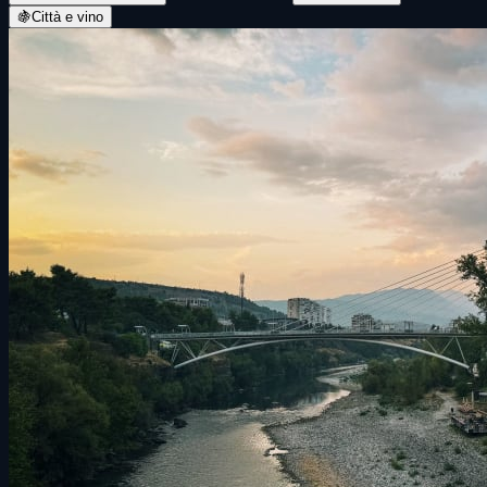
🍇
Città e vino