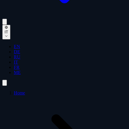
IT
EN
DE
RU
IT
FR
ME
Home