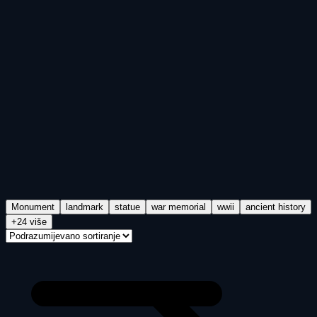
Monument
landmark
statue
war memorial
wwii
ancient history
+24 više