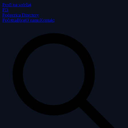
Pređi na sadržaj
P
D
Podgorica Directory
Početna
Blog
O nama
Kontakt