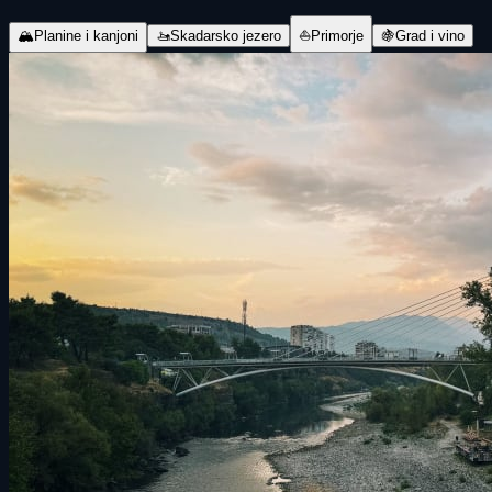
🏔
Planine i kanjoni
🚤
Skadarsko jezero
⛵
Primorje
🍇
Grad i vino