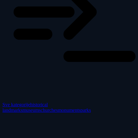
Sve kategorije
historical
landmarks
museums
churches
monuments
parks