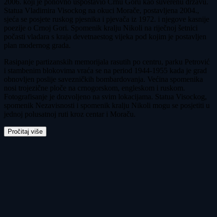
2006. koji je ponovno uspostavio Crnu Goru kao suverenu državu.
Statua Vladimira Visockog na okuci Morače, postavljena 2004.,
sjeća se posjete ruskog pjesnika i pjevača iz 1972. i njegove kasnije
poezije o Crnoj Gori. Spomenik kralju Nikoli na riječnoj šetnici
počasti vladara s kraja devetnaestog vijeka pod kojim je postavljen
plan modernog grada.
Rasipanje partizanskih memorijala rasutih po centru, parku Petrović
i stambenim blokovima vraća se na period 1944-1955 kada je grad
obnovljen poslije savezničkih bombardovanja. Većina spomenika
nosi trojezične ploče na crnogorskom, engleskom i ruskom.
Fotografisanje je dozvoljeno na svim lokacijama. Statua Visockog,
spomenik Nezavisnosti i spomenik kralju Nikoli mogu se posjetiti u
jednoj polusatnoj ruti kroz centar i Moraču.
Pročitaj više
Ture i ulaznice