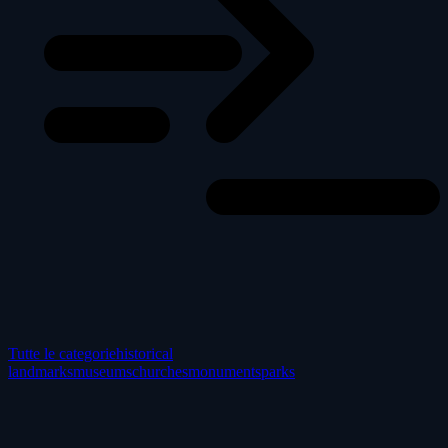
Tutte le categorie
historical
landmarks
museums
churches
monuments
parks