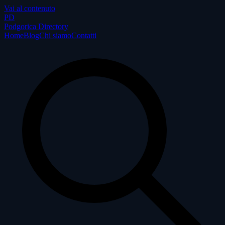
Vai al contenuto
P
D
Podgorica Directory
Home
Blog
Chi siamo
Contatti