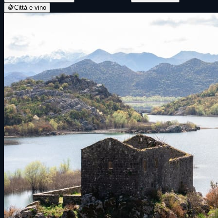
🍇
Città e vino