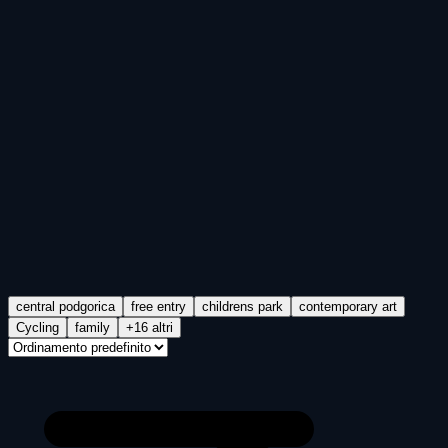
central podgorica
free entry
childrens park
contemporary art
Cycling
family
+16 altri