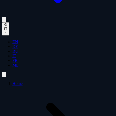
IT
EN
DE
RU
IT
FR
ME
Home