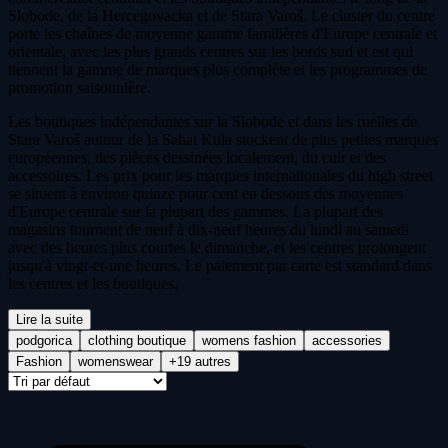
Slobode, de la Hercegovacka et de Stara Varoš. Le cluster du centre
porte les chaînes de moyenne gamme familières d'Europe centrale et
orientale, avec les plus grands centres sur les bords sud et est qui
tiennent la gamme de marques plus complète et les programmes de
promotion saisonnière.
Les boutiques indépendantes sur la Slobode et dans les ruelles de
Stara Varoš autour de la Sahat Kula stockent de plus petites marques
européennes, des pièces dessinées localement, du cuir et des
accessoires. Les prix pour les marques internationales du high street
se situent à environ quinze pour cent en dessous des moyennes
d'Europe centrale sur la plupart des gammes. La plupart des
magasins tournent de neuf à dix-neuf heures du lundi au samedi
avec des heures plus courtes le dimanche, et les centres prolongent
jusqu'à vingt-et-une heures. Le paiement par carte est standard dans
les centres et les boutiques.
Lire la suite
podgorica
clothing boutique
womens fashion
accessories
Fashion
womenswear
+19 autres