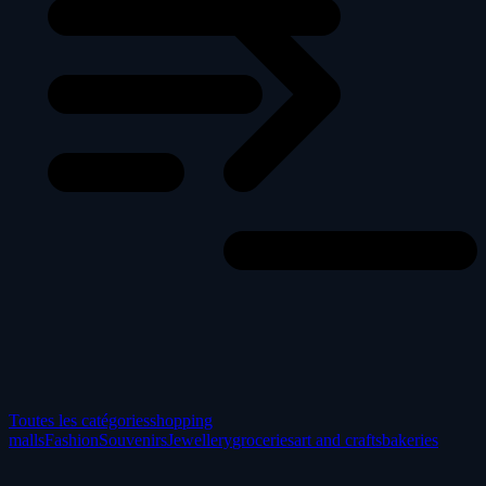
Toutes les catégories
shopping
malls
Fashion
Souvenirs
Jewellery
groceries
art and crafts
bakeries