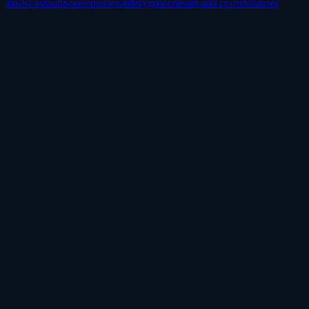
malls
Fashion
Souvenirs
Jewellery
groceries
art and crafts
bakeries