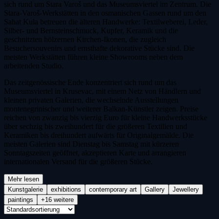
sich rund um Stara Varoš und das Museumsviertel im Zentrum. Die
Stara-Varoš-Werkstätten in den osmanischen Gassen rund um den
Sahat Kula betreuen die älteren Handwerke: Textilweberei, Leder,
Silber- und Bernsteinschmuck, Kupfer, Keramik und die
geschnitzten hölzernen Kirchen-Ikonen, die zugleich
Besuchersouvenirs und ernsthafte dekorative Stücke sind. Die
meisten Werkstätten führen kleine Showrooms neben dem
arbeitenden Studio.
Das zeitgenössische Ende konzentriert sich rund um das
Museumsviertel in Krusevac, mit einem Netz von Händlern und
kleinen privaten Galerien, die wechselnde Ausstellungen
montenegrinischer und weiterer Balkan-Künstler zeigen. Preise
reichen von zwanzig bis vierzig Euro für kleine Handwerksstücke
über sechzig bis zweihundert für die größeren Textilien und
Keramiken bis dreihundert aufwärts für Originalgemälde. Die
meisten Galerien sind Dienstag bis Samstag mit kürzeren
Sonntagszeiten geöffnet, akzeptieren Karte und arrangieren
internationalen Versand für die größeren Stücke.
Mehr lesen
Kunstgalerie
exhibitions
contemporary art
Gallery
Jewellery
paintings
+16 weitere