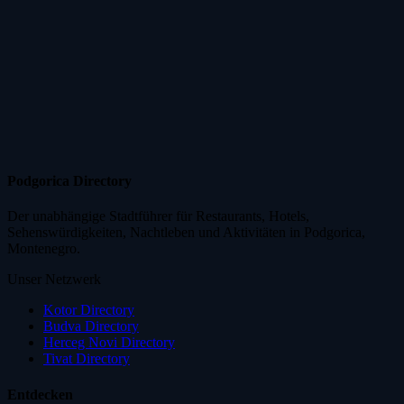
Podgorica Directory
Der unabhängige Stadtführer für Restaurants, Hotels,
Sehenswürdigkeiten, Nachtleben und Aktivitäten in Podgorica,
Montenegro.
Unser Netzwerk
Kotor Directory
Budva Directory
Herceg Novi Directory
Tivat Directory
Entdecken