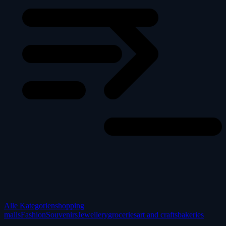
Alle Kategorien
shopping
malls
Fashion
Souvenirs
Jewellery
groceries
art and crafts
bakeries