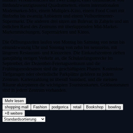
fünfundzwanzigtausend Quadratmetern, einem internationalen
Modemarken-Mix, einem Multiplex-Kino, einem Food Court mit
fünfzehn bis zwanzig Anbietern und einem Vollsortimenter-
Supermarkt. Die anderen drei sitzen am Bulevar, in Zabjelo und am
östlichen Rand des Zentrums mit überlappenden Mid-Market-
Markenmischungen, Supermärkten und Kinos.
Die Öffnungszeiten laufen von Montag bis Samstag von neun bis
einundzwanzig Uhr und Sonntag von zehn bis neunzehn, mit
längeren Restaurant- und Kinozeiten. Die Einkaufszentren ziehen
ganzjährig stetigen Verkehr an, die Schulanfangsstrecke im
September, der Dezember-Feiertagszeitraum und die
Frühlingsmodesaison sind die geschäftigsten Phasen. Kostenlose
Tiefgaragen oder oberirdische Parkplätze gehören zu jedem
Zentrum. Kartenzahlung ist überall Standard, und die meisten
Räume akzeptieren die wichtigsten Touristenkarten. Geldautomaten
sind in jedem Zentrum vorhanden.
Mehr lesen
shopping mall
Fashion
podgorica
retail
Bookshop
bowling
+8 weitere