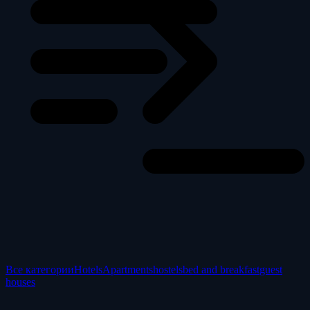
Все категории
Hotels
Apartments
hostels
bed and breakfast
guest
houses