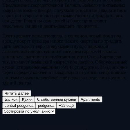
Предложение сосредоточено в Толоши, Забьело и в спальных
кварталах южнее центра, с двухкомнатными по двадцать пять-
сорок пять евро за ночь и трёхкомнатными по тридцать пять-
семьдесят. Брони на семь ночей и более привлекают
недельные скидки в десять-двадцать процентов.
Центр держит меньшую долю, в основном новый фонд под
аренду вокруг бульвара и посольского квартала по тридцать
пять-шестьдесят евро за двухкомнатную, с парковкой
включённой или доступной в соседнем гараже. Несколько
каменных апартаментов работают внутри Стара Варош для
тех, кто хочет османский квартал под дверью. Оборудованные
кухни, стиральные машины и Wi-Fi стандартны. Заезд обычно
через передачу ключей от владельца или умный сейф; полные
системы выдачи ключей всё ещё редки за пределами крупных
зданий центра.
Читать далее
Балкон
Кухня
С собственной кухней
Apartments
central podgorica
podgorica
+33 ещё