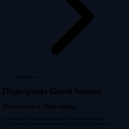
Guest houses
Подгорица Guest houses
Пансионы в Подгорице
Пансионы в Подгорице работают как альтернативы
длительного пребывания отелям центра, в основном в
Толоши, Забьело, Конике и в более широких внешних