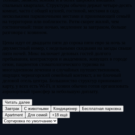
спальных кварталах. Структуры обычно держат четыре-десять
комнат, часто с общей кухней, гостиной, местами в саду,
несколькими парковочными местами и принимающей семьёй
на территории или поблизости. Ритм скорее жилой, чем
гостиничный: тише ночью, медленнее за завтраком, больше
разговора с хозяином.
Цены идут от двадцати пяти до сорока пяти евро за ночь за
двухместный номер, с недельными скидками на заезды свыше
пяти ночей. Микс включает деловых гостей долгого
пребывания, контракторов и академиков, живущих в городе
сезон, пациентов стоматологического туризма на
многодневном лечении и случайных путешественников,
ищущих черногорский семейный контекст, а не блочный
деловой отель центра. Большинство структур принимают
карту, у всех есть Wi-Fi, и хозяин обычно готов организовать
аэропортный трансфер за небольшую доплату.
Читать далее
Завтрак
С животными
Кондиционер
Бесплатная парковка
Apartment
Для семей
+18 ещё