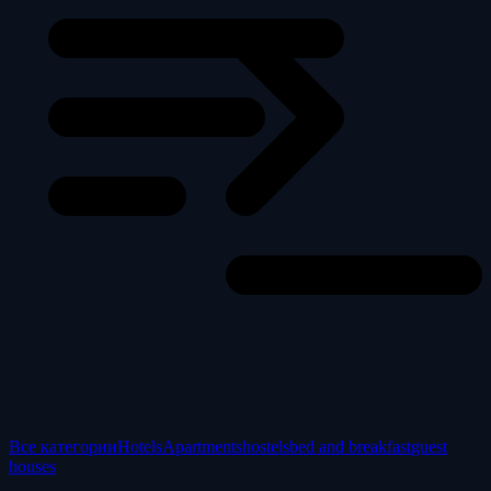
Все категории
Hotels
Apartments
hostels
bed and breakfast
guest
houses