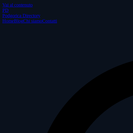
Vai al contenuto
P
D
Podgorica Directory
Home
Blog
Chi siamo
Contatti