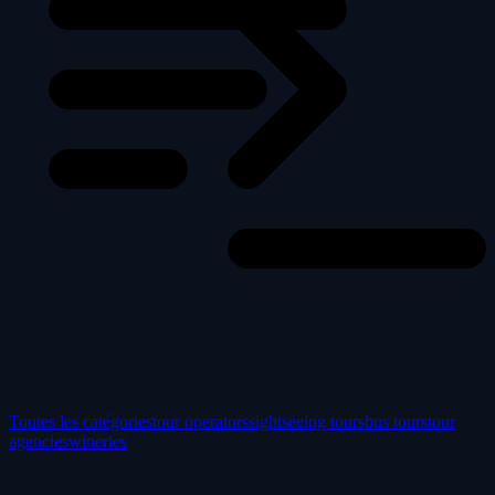
Toutes les catégories
tour operators
sightseeing tours
bus tours
tour
agencies
wineries