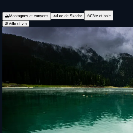
🏔
Montagnes et canyons
🚤
Lac de Skadar
⛵
Côte et baie
🍇
Ville et vin