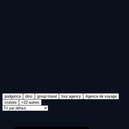
podgorica
dmc
group travel
tour agency
Agence de voyage
cruises
+22 autres