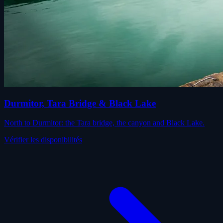
Durmitor, Tara Bridge & Black Lake
North to Durmitor: the Tara bridge, the canyon and Black Lake.
Vérifier les disponibilités