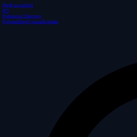
Pređi na sadržaj
P
D
Podgorica Directory
Početna
Blog
O nama
Kontakt