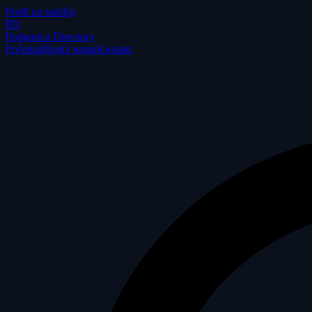
Pređi na sadržaj
P
D
Podgorica Directory
Početna
Blog
O nama
Kontakt