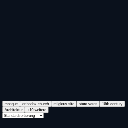
mosque
orthodox church
religious site
stara varos
18th century
Architektur
+10 weitere