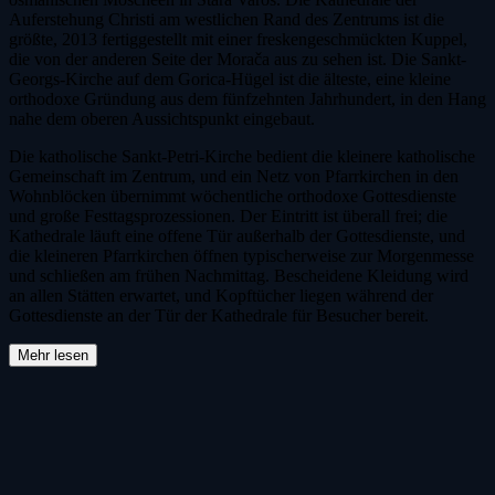
Auferstehung Christi am westlichen Rand des Zentrums ist die
größte, 2013 fertiggestellt mit einer freskengeschmückten Kuppel,
die von der anderen Seite der Morača aus zu sehen ist. Die Sankt-
Georgs-Kirche auf dem Gorica-Hügel ist die älteste, eine kleine
orthodoxe Gründung aus dem fünfzehnten Jahrhundert, in den Hang
nahe dem oberen Aussichtspunkt eingebaut.
Die katholische Sankt-Petri-Kirche bedient die kleinere katholische
Gemeinschaft im Zentrum, und ein Netz von Pfarrkirchen in den
Wohnblöcken übernimmt wöchentliche orthodoxe Gottesdienste
und große Festtagsprozessionen. Der Eintritt ist überall frei; die
Kathedrale läuft eine offene Tür außerhalb der Gottesdienste, und
die kleineren Pfarrkirchen öffnen typischerweise zur Morgenmesse
und schließen am frühen Nachmittag. Bescheidene Kleidung wird
an allen Stätten erwartet, und Kopftücher liegen während der
Gottesdienste an der Tür der Kathedrale für Besucher bereit.
Mehr lesen
Touren & Tickets