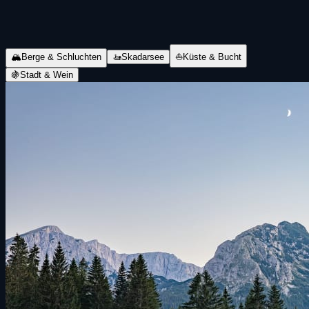
🏔
Berge & Schluchten
🚤
Skadarsee
⛵
Küste & Bucht
🍇
Stadt & Wein