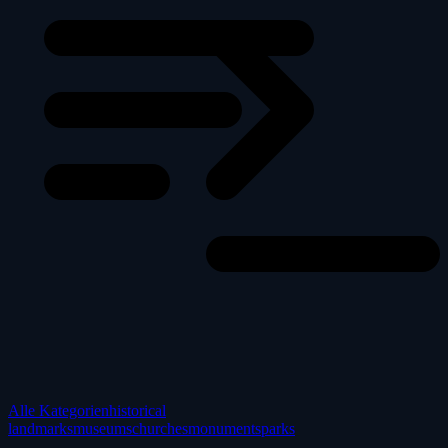
Alle Kategorien
historical
landmarks
museums
churches
monuments
parks